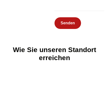
W
i
e
S
i
e
u
n
s
e
r
e
n
S
t
a
n
d
o
r
t
e
r
r
e
i
c
h
e
n