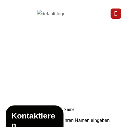
K
o
n
t
a
k
t
Name
K
o
n
t
a
k
t
i
e
r
e
n